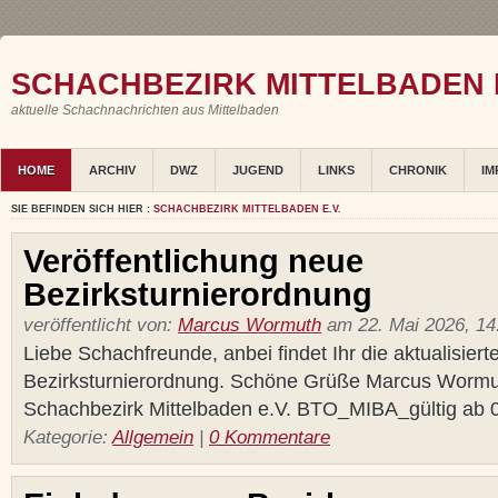
SCHACHBEZIRK MITTELBADEN E
aktuelle Schachnachrichten aus Mittelbaden
HOME
ARCHIV
DWZ
JUGEND
LINKS
CHRONIK
IM
SIE BEFINDEN SICH HIER :
SCHACHBEZIRK MITTELBADEN E.V.
Veröffentlichung neue
Bezirksturnierordnung
veröffentlicht von:
Marcus Wormuth
am 22. Mai 2026, 14
Liebe Schachfreunde, anbei findet Ihr die aktualisiert
Bezirksturnierordnung. Schöne Grüße Marcus Wormu
Schachbezirk Mittelbaden e.V. BTO_MIBA_gültig ab
Kategorie:
Allgemein
|
0 Kommentare