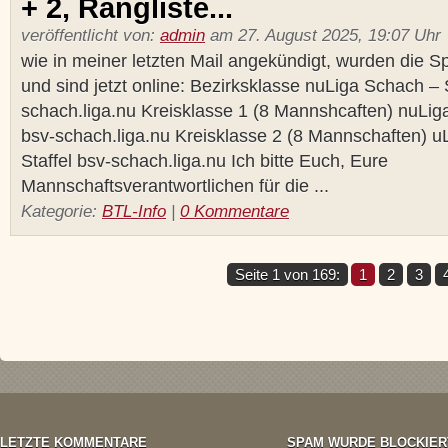
+ 2, Rangliste...
veröffentlicht von:
admin
am 27. August 2025, 19:07 Uhr
wie in meiner letzten Mail angekündigt, wurden die Spi
und sind jetzt online: Bezirksklasse nuLiga Schach – S
schach.liga.nu Kreisklasse 1 (8 Mannshcaften) nuLig
bsv-schach.liga.nu Kreisklasse 2 (8 Mannschaften) u
Staffel bsv-schach.liga.nu Ich bitte Euch, Eure
Mannschaftsverantwortlichen für die ...
Kategorie:
BTL-Info
|
0 Kommentare
Seite 1 von 169:
1
2
3
LETZTE KOMMENTARE
SPAM WURDE BLOCKIER