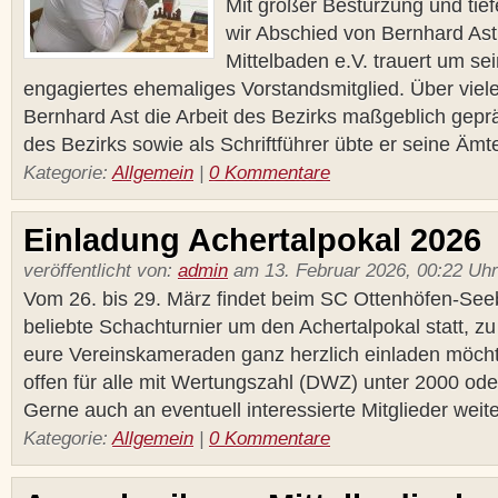
Mit großer Bestürzung und tie
wir Abschied von Bernhard As
Mittelbaden e.V. trauert um se
engagiertes ehemaliges Vorstandsmitglied. Über viel
Bernhard Ast die Arbeit des Bezirks maßgeblich gepräg
des Bezirks sowie als Schriftführer übte er seine Ämter
Kategorie:
Allgemein
|
0 Kommentare
Einladung Achertalpokal 2026
veröffentlicht von:
admin
am 13. Februar 2026, 00:22 Uhr
Vom 26. bis 29. März findet beim SC Ottenhöfen-See
beliebte Schachturnier um den Achertalpokal statt, z
eure Vereinskameraden ganz herzlich einladen möchte
offen für alle mit Wertungszahl (DWZ) unter 2000 o
Gerne auch an eventuell interessierte Mitglieder weiter
Kategorie:
Allgemein
|
0 Kommentare