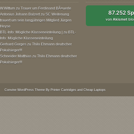
W.Wittum
zu
Trauer um Ferdinand BÃ¤uerle
87.252 S
Antonius Johann Balzert
zu
SC Weitenung
von
Akismet
blo
trauert um sein langjähriges Mitglied Jürgen
Heyse
BTL-Info: Mögliche Klasseneinteilung |
zu
BTL-
Info: Mögliche Klasseneinteilung
Gerhard Gorges
zu
Thilo Ehmann deutscher
Pokalsieger!!!
Schneider Matthias
zu
Thilo Ehmann deutscher
Pokalsieger!!!
Convine
WordPress Theme
By
Printer Cartridges
and
Cheap Laptops